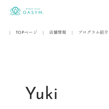
メ
イ
ン
コ
ン
TOPページ
店舗情報
プログラム紹介
テ
ン
ツ
へ
移
動
Yuki