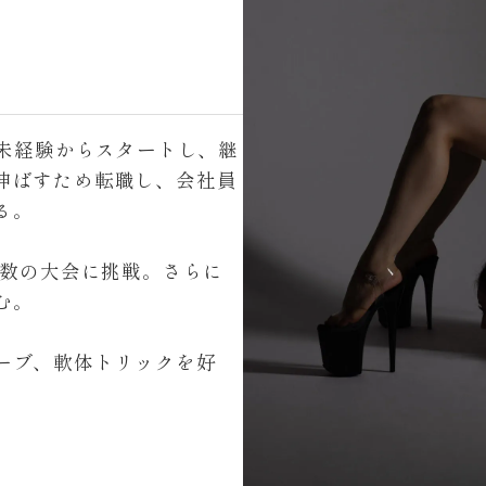
ス未経験からスタートし、継
伸ばすため転職し、会社員
る。
複数の大会に挑戦。さらに
む。
ーブ、軟体トリックを好