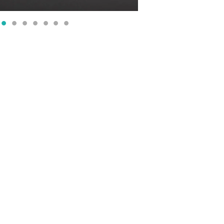
●
●
●
●
●
●
●