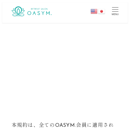
メ
イ
MENU
ン
コ
ン
テ
ン
利用規約
ツ
へ
移
動
本規約は、全てのOASYM.会員に適用され