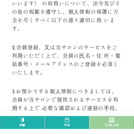
いいます） の取扱いについて、法令及びそ
の他の規範を遵守し、個⼈情報の保護に万
全を尽くすべく以下の通り適切に扱 いま
す。
2.会員登録、⼜は当サロンのサービスをご
利⽤いただく上で、会員の⽒名・住 所・電
話番号・メールアドレスのご登録を必須と
いたします。
3.お預かりする個⼈情報につきましては、
会員が当サロンで提供されるサービスを利
⽤する上で 必要な確認および連絡の⼿段、
情報提供その他の業務上必要な範囲内で正
当な⽬的に限って利⽤します。
体験
予約
公式LINE